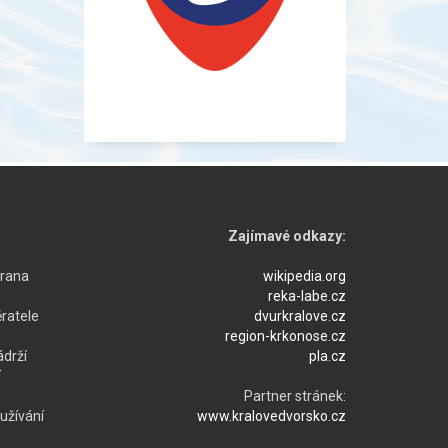
Zajímavé odkazy:
hrana
wikipedia.org
reka-labe.cz
ratele
dvurkralove.cz
region-krkonose.cz
ádrží
pla.cz
í
Partner stránek:
užívání
www.kralovedvorsko.cz